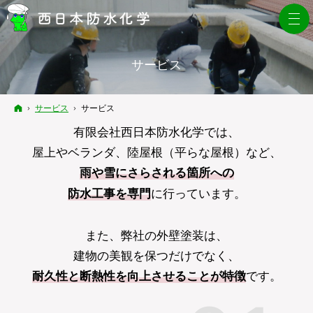
サービス
ホーム
サービス
サービス
有限会社西日本防水化学では、
屋上やベランダ、陸屋根（平らな屋根）など、
雨や雪にさらされる箇所への
防水工事を専門
に行っています。
また、弊社の外壁塗装は、
建物の美観を保つだけでなく、
耐久性と断熱性を向上させることが特徴
です。